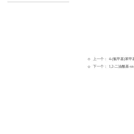
上一个：
4-(氯甲基)苯甲
下一个：
1,2-二油酰基-s