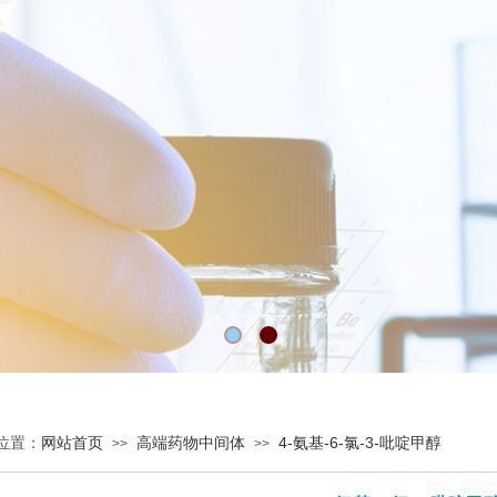
位置：
网站首页
高端药物中间体
4-氨基-6-氯-3-吡啶甲醇
>>
>>