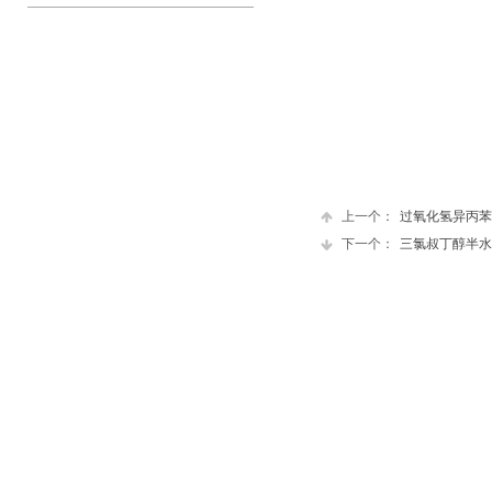
上一个：
过氧化氢异丙苯
下一个：
三氯叔丁醇半水