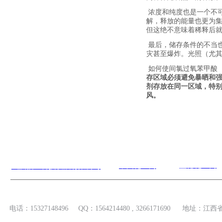
浓度和纯度也是一个不
解，释放的能量也更为
但这绝不意味着稀释后就
最后，储存条件的不当也
灾甚至爆炸。光照（尤其
如何使间氯过氧苯甲酸（m
存区域必须避免暴晒和强
剂存放在同一区域，特
风。
上一篇：
管理二氯甲烷风险
下一篇：
什么是MDP？为何
盖德化工网
中国
化工网
武汉伯业科技发展有限公司
电话：15327148496 QQ：
1564214480 , 3266171690
地址：江西省