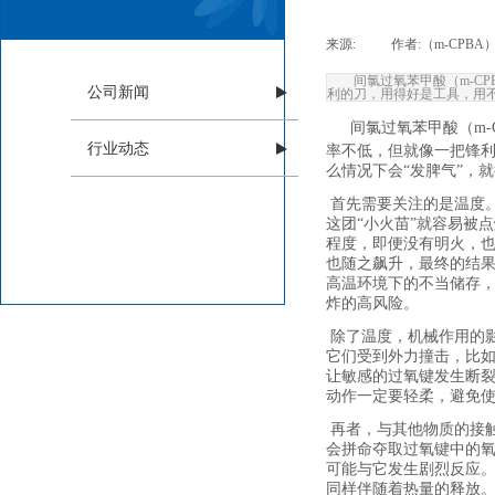
来源:
|
作者:
（m-CPBA
间氯过氧苯甲酸（m-C
公司新闻
利的刀，用得好是工具，用
间氯过氧苯甲酸（m
行业动态
率不低，但就像一把锋
么情况下会“发脾气”，就
首先需要关注的是温度。
这团“小火苗”就容易被
程度，即便没有明火，也
也随之飙升，最终的结
高温环境下的不当储存，
炸的高风险。
除了温度，机械作用的
它们受到外力撞击，比
让敏感的过氧键发生断裂
动作一定要轻柔，避免
再者，与其他物质的接触
会拼命夺取过氧键中的
可能与它发生剧烈反应。
同样伴随着热量的释放。